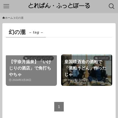
ホーム
幻の瀧
幻の瀧
– tag –
とれぱんショッピング
日本料理
【宇奈月温泉】「いけ
皇国晴酒造の酒粕で
じりの酒店」で角打ち
「酒粕うどん」作った
やちゃ
じゃ
2024年3月28日
2021年1月26日
1