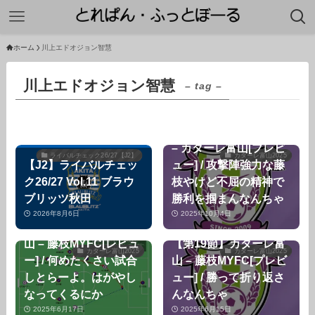
ホーム
川上エドオジョン智慧
川上エドオジョン智慧
– tag –
【第32節】藤枝MYFC
– カターレ富山[プレビ
ライバルチェック26/27【J2】
カターレ富山2025
【J2】ライバルチェッ
ュー] / 攻撃陣強力な藤
ク26/27 Vol.11 ブラウ
枝やけど不屈の精神で
ブリッツ秋田
勝利を掴まんなんちゃ
2026年8月6日
2025年10月4日
【第19節】カターレ富
山 – 藤枝MYFC[レビュ
【第19節】カターレ富
カターレ富山2025
カターレ富山2025
ー] / 何めたくさい試合
山 – 藤枝MYFC[プレビ
しとらーよ。はがやし
ュー] / 勝って折り返さ
なってくるにか
んなんちゃ
2025年6月17日
2025年6月15日