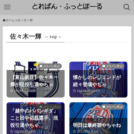
ホーム
佐々木一輝
佐々木一輝
– tag –
カターレ富山
カターレ富山
【富山新庄】佐々木一
懐かしのレジェンドが
輝が現役引退やちゃ
続々登場やちゃ
2024年9月12日
2022年10月14日
カターレ富山
カターレ富山
「越中のババンギダ」
こと田中佑昌選手、現
役引退やちゃ
明日は最終節やちゃね
2022年1月21日
2021年12月4日