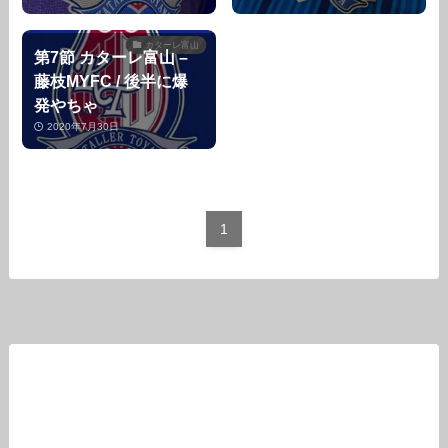
カターレ富山
第7節 カターレ富山 –
藤枝MYFC / 後半に爆
発やちゃ
2020年7月30日
1