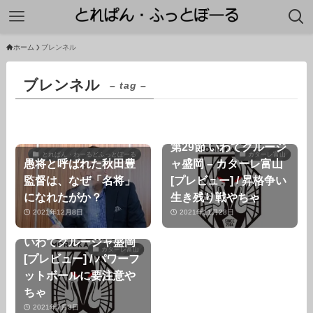
ホーム
ブレンネル
ブレンネル
– tag –
第29節 いわてグルージ
とれぱん・わーるどふっとぼーる
カターレ富山
愚将と呼ばれた秋田豊
ャ盛岡 – カターレ富山
監督は、なぜ「名将」
[プレビュー] / 昇格争い
になれたがか？
生き残り戦やちゃ
2021年12月8日
2021年11月28日
第14節 カターレ富山 –
いわてグルージャ盛岡
カターレ富山
[プレビュー] / パワーフ
ットボールに要注意や
ちゃ
2021年7月3日