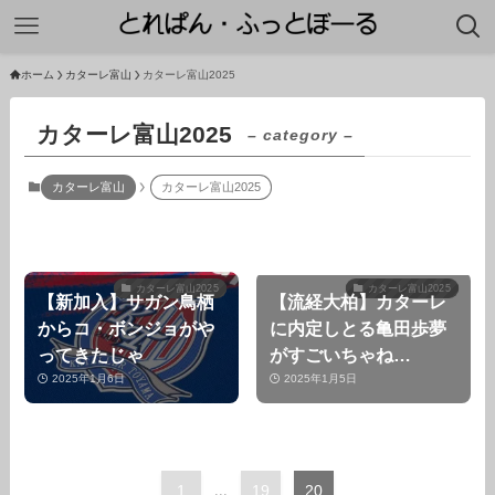
ホーム
カターレ富山
カターレ富山2025
カターレ富山2025
– category –
カターレ富山
カターレ富山2025
カターレ富山2025
カターレ富山2025
【新加入】サガン鳥栖
【流経大柏】カターレ
からコ・ボンジョがや
に内定しとる亀田歩夢
ってきたじゃ
がすごいちゃね…
2025年1月6日
2025年1月5日
1
...
19
20