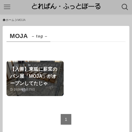
ホーム
MOJA
MOJA
– tag –
とれぱんグルメガイド
【入善】東狐に薪窯の
パン屋「MOJA」がオ
ープンしてたじゃ
2026年5月25日
1