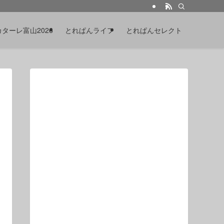
カターレ富山2026
とれぱんライフ
とれぱんセレクト