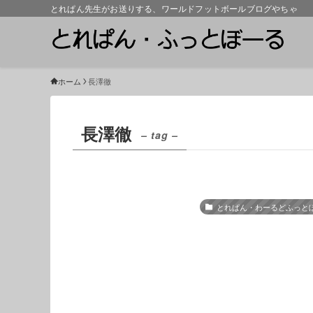
とれぱん先生がお送りする、ワールドフットボールブログやちゃ
ホーム
長澤徹
長澤徹
– tag –
とれぱん・わーるどふっと