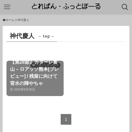
ホーム
神代慶人
神代慶人
– tag –
【第28節】カターレ富
カターレ富山2025
山 – ロアッソ熊本[プレ
ビュー] / 残留に向けて
背水の陣やちゃ
2025年8月30日
1