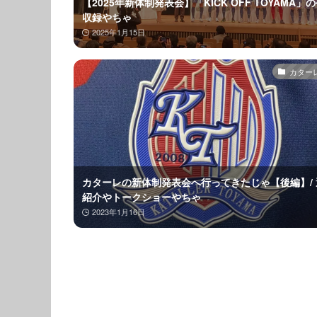
【2025年新体制発表会】「KICK OFF TOYAMA」
収録やちゃ
2025年1月15日
カター
カターレの新体制発表会へ行ってきたじゃ【後編】/ 
紹介やトークショーやちゃ
2023年1月16日