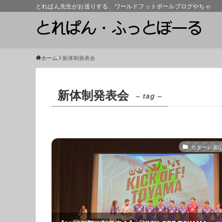
とれぱん先生がお送りする、ワールドフットボールブログやちゃ
ホーム
新体制発表会
新体制発表会
– tag –
カターレ富山2