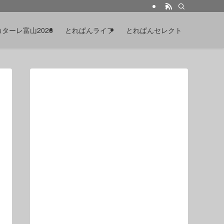
カターレ富山2026
とれぱんライフ
とれぱんセレクト