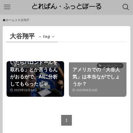
ホーム
大谷翔平
大谷翔平
– tag –
【ChatGPT】「大谷翔
平がサッカーをやって
いたらバロンドールを
とれぱん・わーるどふっとぼーる
その他スポーツ
取れる」とか言うもん
アメリカでの「大谷人
がおるがで、AIに分析
気」は本当ながでしょ
してもらったじゃ
うか？
2025年10月24日
2023年8月16日
1