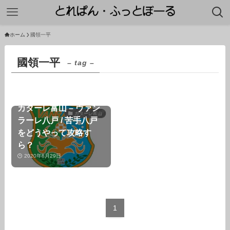
ホーム
國領一平
國領一平
– tag –
【プレビュー】第12節
カターレ富山 – ヴァン
カターレ富山
ラーレ八戸 / 苦手八戸
をどうやって攻略す
ら？
2020年8月29日
1