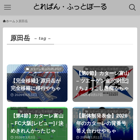
ホーム
原田岳
原田岳
– tag –
カターレ富山2026-2027
カターレ富山 百年構想リーグ
【第6節】カターレ富山
【完全移籍】原田岳が
– ツエーゲン金沢[雑記]
完全移籍に移行やちゃ
/ ちょっこし愚痴るちゃ
2026年6月24日
2026年3月17日
カターレ富山 百年構想リーグ
カターレ富山 百年構想リーグ
【第4節】カターレ富山
【新体制発表会】2026
– FC大阪[レビュー] / 決
年のカターレの背番号
めきれんかったじゃ
答え合わせやちゃ
2026年3月2日
2026年1月11日