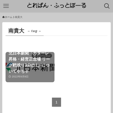
ホーム
南貴大
南貴大
– tag –
北日本新聞「カターレ
カターレ富山
昇格・経営正念場 リー
グ戦残り3分の1」につ
いてやちゃ
2022年9月9日
1