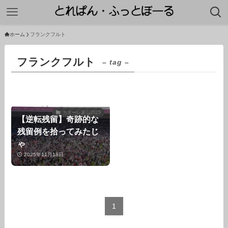
ホーム
フランクフルト
フランクフルト
– tag –
カターレ富山2025
【逆転残留】奇跡的な
残留例を拾ってみたじ
ゃ
2025年11月18日
1