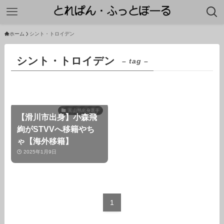
ホーム
シント・トロイデン
シント・トロイデン
– tag –
富山県出身選手
【滑川市出身】小森飛
絢がSTVVへ移籍やち
ゃ【海外移籍】
2025年1月9日
1