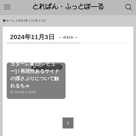
ホーム
2024年
11月
3日
2024年11月3日
– date –
【第35節】SC相模原 –
カターレ富山[レビュ
カターレ富山2024
ー] / 再現性あるサイド
の揺さぶりについて触
れるちゃ
2024年11月3日
1