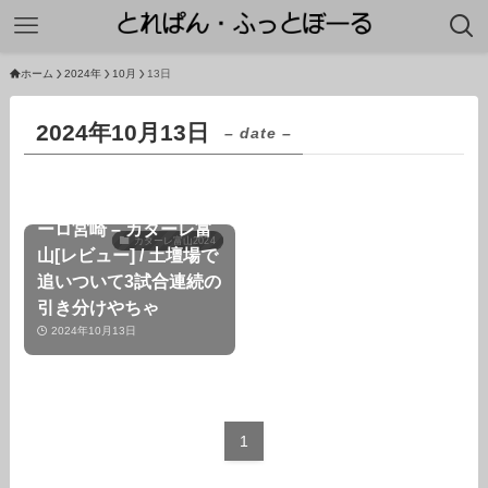
ホーム
2024年
10月
13日
2024年10月13日
– date –
【第32節】テゲバジャ
ーロ宮崎 – カターレ富
カターレ富山2024
山[レビュー] / 土壇場で
追いついて3試合連続の
引き分けやちゃ
2024年10月13日
1