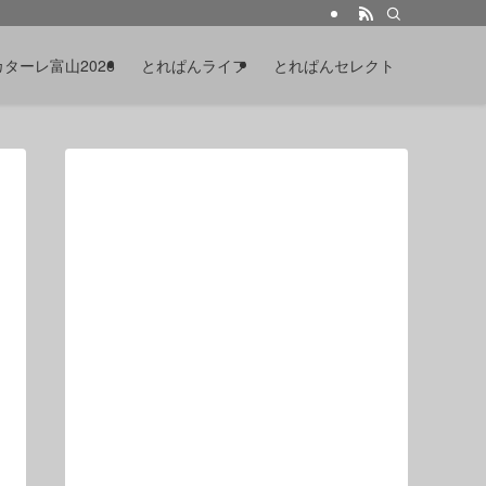
カターレ富山2026
とれぱんライフ
とれぱんセレクト