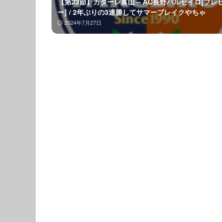
【第23節】カターレ富山 – AC長野パルセイロ[プレ
ー] / 2年ぶりの3連勝してサマーブレイクやちゃ
2024年7月27日