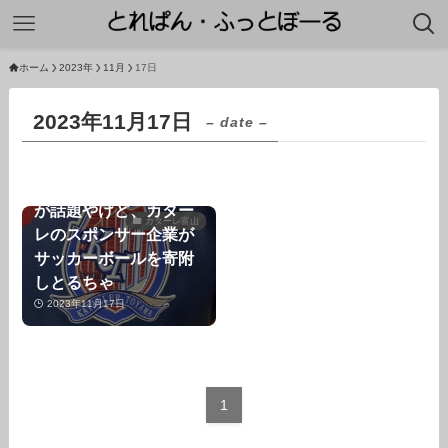
ホーム
2023年
11月
17日
2023年11月17日
– date –
大谷翔平のクラブ寄贈
が話題やけど、カター
カターレ富山
レのスポンサー企業が
サッカーボールを寄附
しとるちゃ
2023年11月17日
1