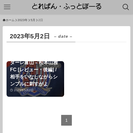
ホーム
2023年
5月
2日
2023年5月2日
– date –
【2023年J3第8節】カ
ターレ富山 – 松本山雅
カターレ富山
FC [レビュー・後編] /
相手をいなしながらシ
ンプルに刺すがよ
2023年5月2日
1