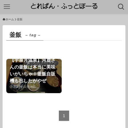
ホーム
釜飯
釜飯
– tag –
【宇奈月温泉】河鹿さ
とれぱんグルメガイド
んの釜飯は本当に美味
いがいちゃ！釜飯自販
機も出したがやぜ
2021年12月18日
1