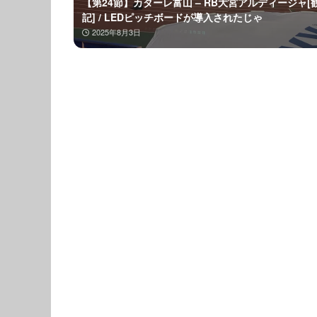
【第24節】カターレ富山 – RB大宮アルディージャ[
記] / LEDピッチボードが導入されたじゃ
2025年8月3日