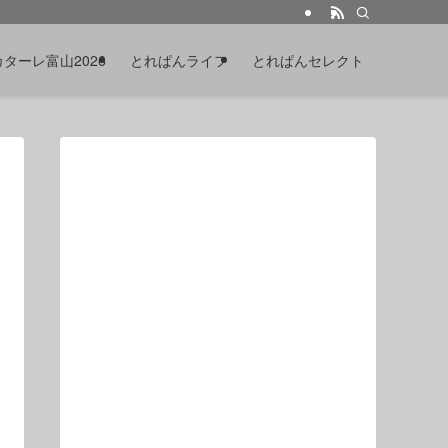
カターレ富山2026
とれぱんライフ
とれぱんセレクト