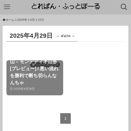
ホーム
2025年
4月
29日
2025年4月29日
– date –
【第12節】カターレ富
山 – モンテディオ山形
カターレ富山2025
[プレビュー] / 悪い流れ
を勝利で断ち切らんな
んちゃ
2025年4月29日
1