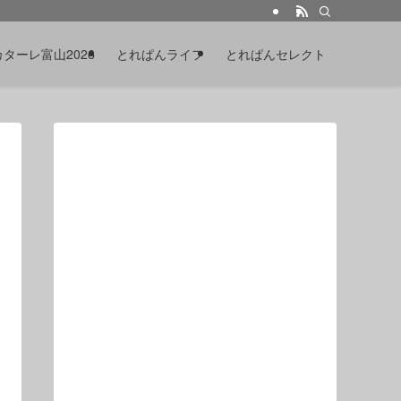
カターレ富山2026
とれぱんライフ
とれぱんセレクト