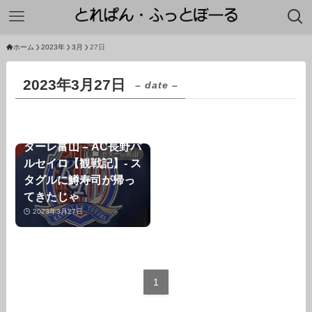
ホーム
2023年
3月
27日
2023年3月27日
– date –
【2023年J3第4節】カ
ターレ富山 – AC長野パ
カターレ富山
ルセイロ【観戦記】- ス
タグルに鱒寿司が帰っ
てきたじゃ
2023年3月27日
1