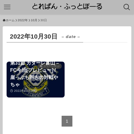
ホーム
2022年
10月
30日
2022年10月30日
– date –
第31節 カターレ富山 –
カターレ富山
FC今治[プレビュー] /
崖っぷち同志の対戦や
ちゃ
2022年10月30日
1